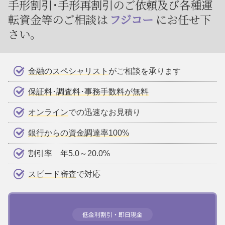
手形割引･手形再割引のご依頼及び
各種運
転資金等のご相談は
フジコー
にお任せ下
さい。
金融のスペシャリスト
がご相談を承ります
保証料･調査料･事務手数料が無料
オンライン
での迅速なお見積り
銀行からの資金調達率100%
割引率 年5.0～20.0%
スピード審査
で対応
低金利割引・即日現金