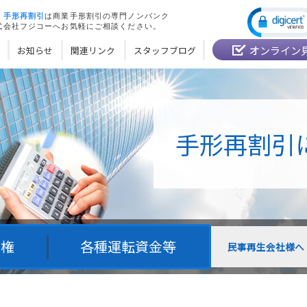
・
手形再割引
は商業手形割引の専門ノンバンク
式会社フジコーへお気軽にご相談ください。
オンライン
お知らせ
関連リンク
スタッフブログ
手形再割引
債権
各種運転資金等
民事再生会社様へ