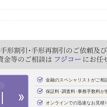
す
手形割引･手形再割引のご依頼及
資金等のご相談は
フジコー
にお任
金融のスペシャリスト
がご相
引
保証料･調査料･事務手数料が
オンライン
での迅速なお見積