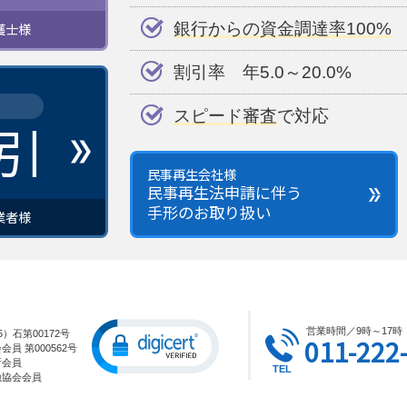
銀行からの資金調達率100%
護士様
割引率 年5.0～20.0%
スピード審査
で対応
引
民事再生会社様
民事再生法申請に伴う
手形のお取り扱い
業者様
営業時間／9時～17
）石第00172号
011-222
員 第000562号
所会員
融協会会員