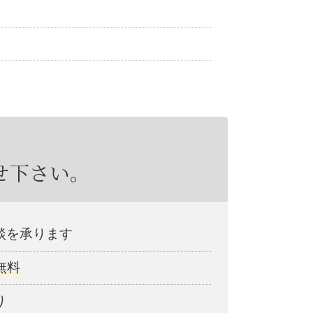
び
せ下さい。
談を承ります
無料
り