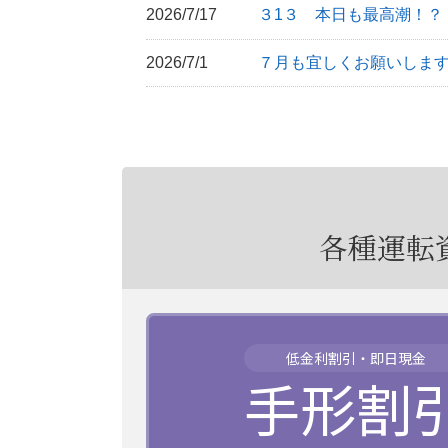
2026/7/17
３1３ 本日も最高潮！？
2026/7/1
７月も宜しくお願いしま
各種運転
低金利割引・即日現金
手形割