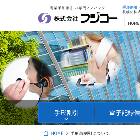
手形割引
札幌の株
HOME
手形割引
電子記録
HOME
手形再割引について