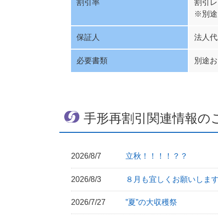
割引率
割引レ
※別途
保証人
法人代
必要書類
別途お
手形再割引関連情報の
2026/8/7
立秋！！！！？？
2026/8/3
８月も宜しくお願いしま
2026/7/27
‟夏”の大収穫祭