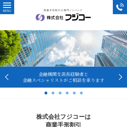
お客様のビジネスを円滑に･･･
銀行からの資金調達率100％
金融機関支店長経験者と
実質年率 5.0％～20.0％
24時間受付で迅速な
各種手数料が無料！
低金利を実現しお客様のご負担を軽減致します
金融スペシャリストがご相談を承ります
“オンライン見積もり”をご利用下さい
スピード審査で対応いたします
諸経費がかかりません
株式会社フジコーは
商業手形割引