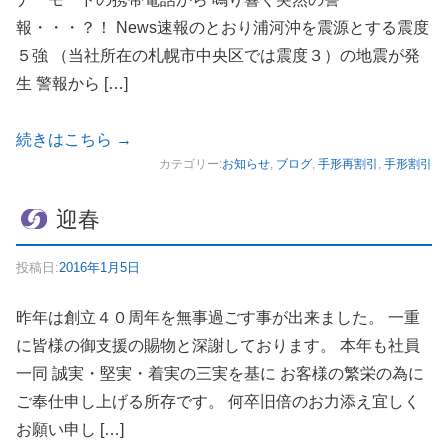
報・・・？！ News速報のとおり浦河沖を震源とする震度
５強 （当社所在の札幌市中央区では震度３）の地震が発
生 警報から […]
続きはこちら
→
カテゴリー:
お知らせ
,
ブログ
,
手形再割引
,
手形割引
迎春
投稿日:
2016年1月5日
昨年は創立４０周年を無事過ごす事が出来ました。 一重
に皆様の御支援の賜物と深謝しております。 本年も社員
一同 誠実・堅実・着実の三実を基に お客様の繁栄の為に
ご奉仕申し上げる所存です。 何卒旧倍のお力添え宜しく
お願い申し […]