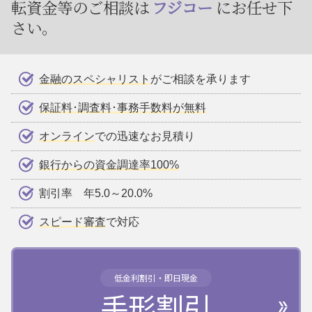
転資金等のご相談は
フジコー
にお任せ下
さい。
金融のスペシャリスト
がご相談を承ります
保証料･調査料･事務手数料が無料
オンライン
での迅速なお見積り
銀行からの資金調達率100%
割引率 年5.0～20.0%
スピード審査
で対応
低金利割引・即日現金
手形割引