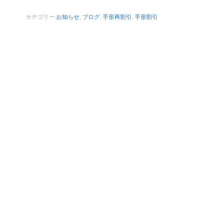
カテゴリー:
お知らせ
,
ブログ
,
手形再割引
,
手形割引