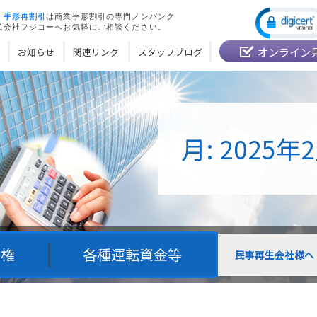
・
手形再割引
は商業手形割引の専門ノンバンク
式会社フジコーへお気軽にご相談ください。
オンライン
お知らせ
関連リンク
スタッフブログ
月:
2025年
債権
各種運転資金等
民事再生会社様へ