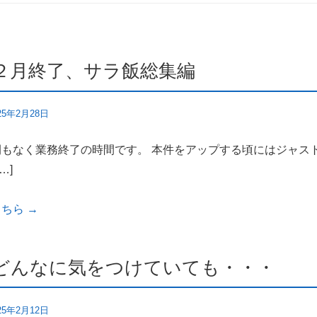
２月終了、サラ飯総集編
25年2月28日
間もなく業務終了の時間です。 本件をアップする頃にはジャ
…]
こちら
→
どんなに気をつけていても・・・
25年2月12日