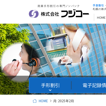
手形割引
札幌の株
HOME
手形割引
電子記録
HOME
月:
2025年2月