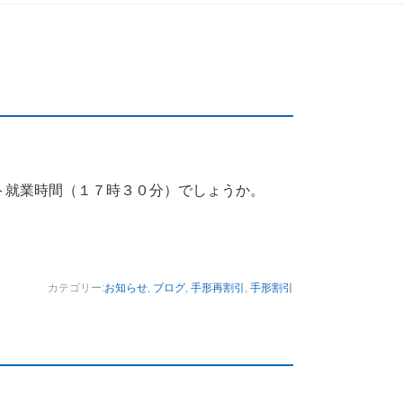
スト就業時間（１７時３０分）でしょうか。
カテゴリー:
お知らせ
,
ブログ
,
手形再割引
,
手形割引