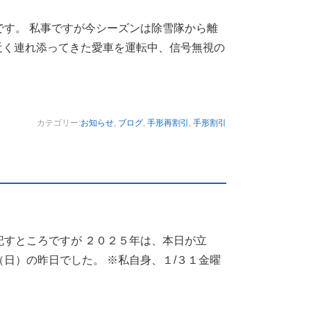
です。 私事ですが今シーズンは除雪隊から離
近く連れ添ってきた愛車を運転中、信号無視の
カテゴリー:
お知らせ
,
ブログ
,
手形再割引
,
手形割引
記すところですが ２０２５年は、本日が立
日）の昨日でした。 ※私自身、１/３１金曜