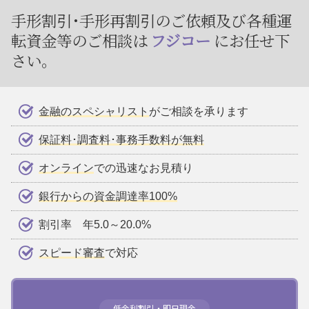
手形割引･手形再割引のご依頼及び
各種運
転資金等のご相談は
フジコー
にお任せ下
さい。
金融のスペシャリスト
がご相談を承ります
保証料･調査料･事務手数料が無料
オンライン
での迅速なお見積り
銀行からの資金調達率100%
割引率 年5.0～20.0%
スピード審査
で対応
低金利割引・即日現金