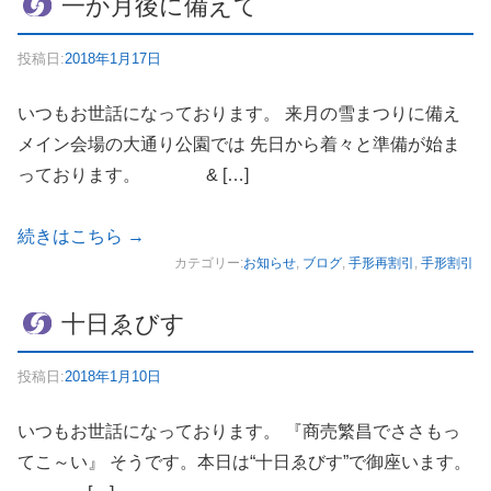
一か月後に備えて
投稿日:
2018年1月17日
いつもお世話になっております。 来月の雪まつりに備え
メイン会場の大通り公園では 先日から着々と準備が始ま
っております。 & […]
続きはこちら
→
カテゴリー:
お知らせ
,
ブログ
,
手形再割引
,
手形割引
十日ゑびす
投稿日:
2018年1月10日
いつもお世話になっております。 『商売繁昌でささもっ
てこ～い』 そうです。本日は“十日ゑびす”で御座います。