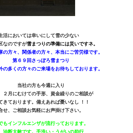
生活においては幸いにして雪の少ない
区なのですが
雪まつりの準備には災いですネ。
隊の方々、関係者の方々、本当にご苦労様です。
・・・
第６９回さっぽろ雪まつり
外の多くの方々のご来場をお待ちしております。
・・・・
当社の方も今週に入り
、２月にむけての手形、資金繰りのご相談が
てきております。
備えあれば憂いなし ！！
合せ、ご相談お気軽にお声掛け下さい。
でもインフルエンザが流行っております。
、油断大敵です。手洗い・うがいの励行