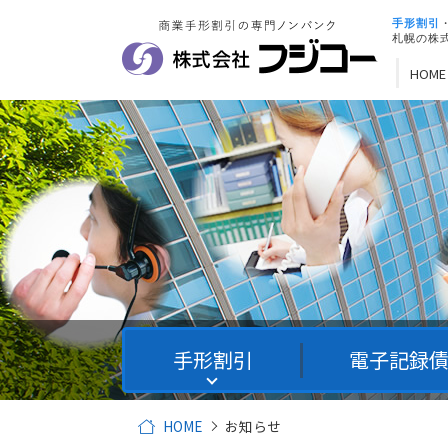
手形割引
札幌の株
HOME
手形割引
電子記録
HOME
お知らせ