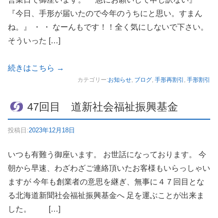
『今日、手形が届いたので今年のうちにと思い。すまん
ね。』 ・ ・ なーんもです！！全く気にしないで下さい。
そういった […]
続きはこちら
→
カテゴリー:
お知らせ
,
ブログ
,
手形再割引
,
手形割引
47回目 道新社会福祉振興基金
投稿日:
2023年12月18日
いつも有難う御座います。 お世話になっております。 今
朝から早速、わざわざご連絡頂いたお客様もいらっしゃい
ますが 今年も創業者の意思を継ぎ、無事に４７回目とな
る北海道新聞社会福祉振興基金へ 足を運ぶことが出来ま
した。 […]