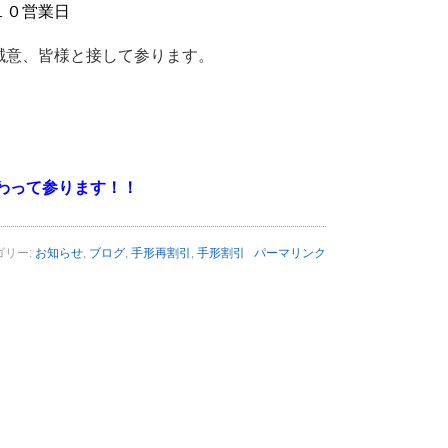
１０営業日
誠意、皆様と接して参ります。
わって参ります！！
ゴリー:
お知らせ
,
ブログ
,
手形再割引
,
手形割引
パーマリンク