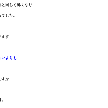
部と同じく薄くなり
ろでした。
ります。
ないよりも
ですが
場
』