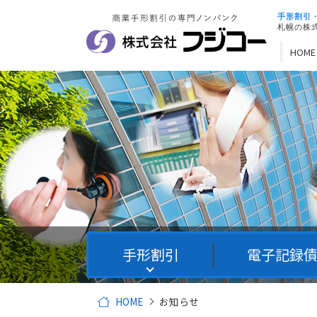
手形割引
札幌の株
HOME
手形割引
電子記録
HOME
お知らせ