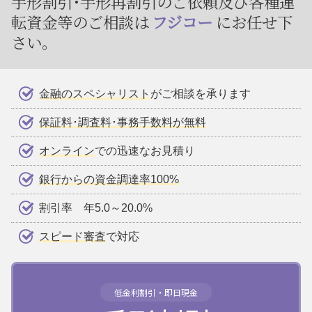
手形割引･手形再割引のご依頼及び
各種運
転資金等のご相談は
フジコー
にお任せ下
さい。
金融のスペシャリスト
がご相談を承ります
保証料･調査料･事務手数料が無料
オンライン
での迅速なお見積り
銀行からの資金調達率100%
割引率 年5.0～20.0%
スピード審査
で対応
低金利割引・即日現金