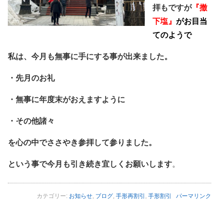
拝もですが
『撤
下塩』
がお目当
てのようで
私は、今月も無事に手にする事が出来ました。
・先月のお礼
・無事に年度末がおえますように
・その他諸々
を心の中でささやき参拝して参りました。
という事で今月も引き続き宜しくお願いします
。
カテゴリー:
お知らせ
,
ブログ
,
手形再割引
,
手形割引
パーマリンク