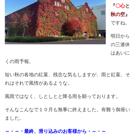
『
〇心
と
秋の空
』
ですね。
明日から
の三連休
はあいに
くの雨予報。
短い秋の各地の紅葉、残念な気もしますが、雨と紅葉、そ
れはそれで風情があるような。
風雨ではなく、しとしとと降る雨を願っております。
そんなこんなで１０月も無事に終えました。有難う御座い
ました。
～・～・最終、滑り込みのお客様から・～・～