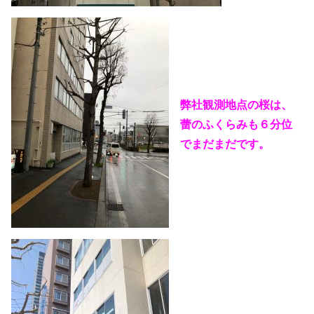
弊社観測地点の桜は、
蕾のふくらみも６分位
でまだまだです。