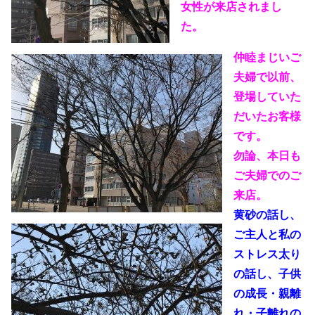
女性が来店されまし
た。
仲睦まじいご
夫婦で以前、
登場していた
だいたお客様
です。
勿論、本日も
ご夫婦でのご
来店。
黄砂の話し、
ご主人と私の
ストレス太り
の話し、子供
の成長・
親離
れ・子離れの