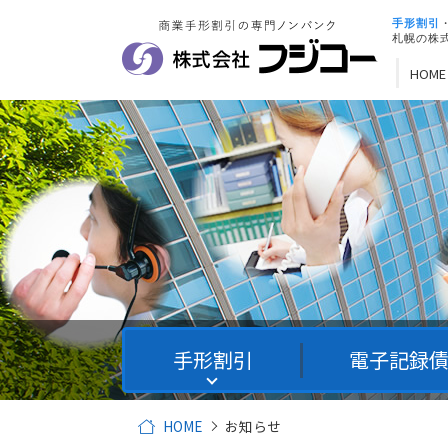
手形割引
札幌の株
HOME
手形割引
電子記録
HOME
お知らせ