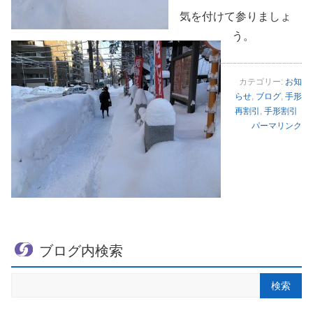
気を付けて参りましょ
う。
カテゴリー:
お知
らせ
,
ブログ
,
手形
再割引
,
手形割引
パーマリンク
ブログ内検索