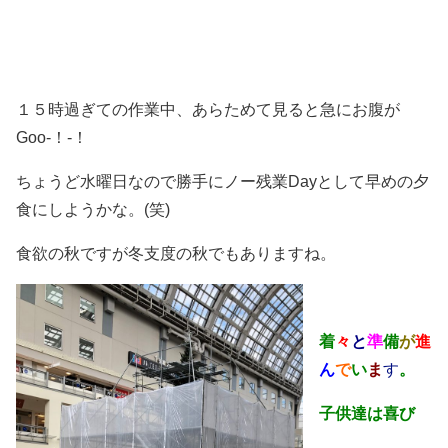
１５時過ぎての作業中、あらためて見ると急にお腹が
Goo-！‐！
ちょうど水曜日なので勝手にノー残業Dayとして早めの夕
食にしようかな。(笑)
食欲の秋ですが冬支度の秋でもありますね。
着
々
と
準
備
が
進
ん
で
い
ま
す
。
子供達は喜び