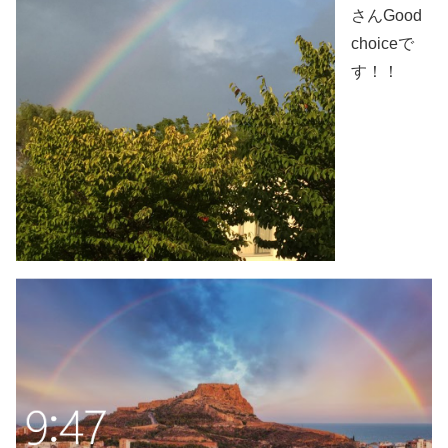
さんGood
choiceで
す！！