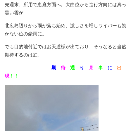
先週末、所用で恵庭方面へ。大曲位から進行方向には真っ
黒い雲が
北広島辺りから雨が落ち始め、激しさを増しワイパーも効
かない位の豪雨に。
でも目的地付近ではお天道様が出ており、そうなると当然
期待するのは虹。
・・・・・・・・・・
期
・
待
・
通
・
り
・
見
・
事
・
に
・
出
・
現
！！