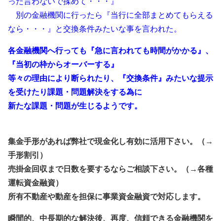
った言わないで揉めて・・・』
・
別の金融機関に行ったら『当行に全部まとめてもらえる
なら・・・』と交換条件みたいな事を
言われた。
各金融機関へ行っても『急に言われても時間がかかる』、
『当初の枠からオーバーする』
等々の理由により
断られたり、『交換条件』みたいな提示
を受けたり課題・問題解決をする為に
新たな課題・問題が生じるようです
。
集金手形があれば弊社で現金化し有効に活用下さい。（→
手形割引）
売掛金回収まで日数を要するならご相談下さい。（→各種
運転資金融資）
所有不動産や動産を担保に事業資金融資で対応します。
瞬間的、中長期的な解決後、再度、信頼できる金融機関を