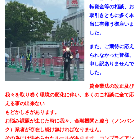
転資金等の相談、お
取引きともに多く本
当に有難う御座いま
した。
また、ご期待に応え
られなかった皆様、
申し訳ありませんで
した。
貸金業法の改正及び
我々を取り巻く環境の変化に伴い、多くのご相談に全て応
える事の出来ない
もどかしさがあります。
お悩み課題が生じた時に我々、金融機関と違う（ノンバン
ク）業者が存在し続け無ければなりません。
その為には決められたルールがあります。コンプライアン