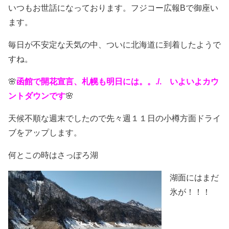
いつもお世話になっております。フジコー広報Bで御座い
ます。
毎日が不安定な天気の中、ついに北海道に到着したようで
すね。
🌸
函館で開花宣言、札幌も明日には。。./. いよいよカウ
ントダウンです
🌸
天候不順な週末でしたので先々週１１日の小樽方面ドライ
ブをアップします。
何とこの時はさっぽろ湖
湖面にはまだ
氷が！！！