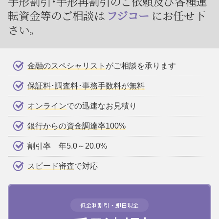
手形割引･手形再割引のご依頼及び
各種運
転資金等のご相談は
フジコー
にお任せ下
さい。
金融のスペシャリスト
がご相談を承ります
保証料･調査料･事務手数料が無料
オンライン
での迅速なお見積り
銀行からの資金調達率100%
割引率 年5.0～20.0%
スピード審査
で対応
低金利割引・即日現金