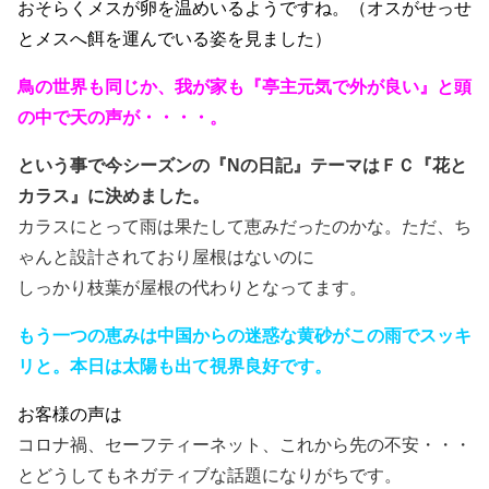
おそらくメスが卵を温めいるようですね。（オスがせっせ
とメスへ餌を運んでいる姿を見ました）
鳥の世界も同じか、我が家も『亭主元気で外が良い』と頭
の中で天の声が・・・・。
という事で今シーズンの『Nの日記』テーマはＦＣ『花と
カラス』に決めました。
カラスにとって雨は果たして恵みだったのかな。ただ、ち
ゃんと設計されており屋根はないのに
しっかり枝葉が屋根の代わりとなってます。
もう一つの恵みは中国からの迷惑な黄砂がこの雨でスッキ
リと。本日は太陽も出て視界良好です。
お客様の声は
コロナ禍、セーフティーネット、これから先の不安・・・
とどうしてもネガティブな話題になりがちです。