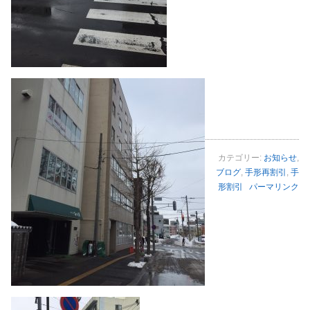
カテゴリー:
お知らせ
,
ブログ
,
手形再割引
,
手
形割引
パーマリンク