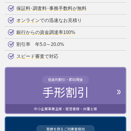
保証料･調査料･事務手数料が無料
オンライン
での迅速なお見積り
銀行からの資金調達率100%
割引率 年5.0～20.0%
スピード審査
で対応
低金利割引・即日現金
手形割引
中小企業事業主様・経営者様・弁護士様
実績を誇るご同業者様向