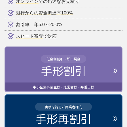
オンライン
での迅速なお見積り
銀行からの資金調達率100%
割引率 年5.0～20.0%
スピード審査
で対応
低金利割引・即日現金
手形割引
中小企業事業主様・経営者様・弁護士様
実績を誇るご同業者様向
手形再割引