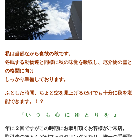
私は当然ながら食欲の秋です。
冬眠する動物達と同様に秋の味覚を吸収し、厄介物の雪と
の格闘に向け
しっかり準備しております。
ふとした時間、ちょと空を見上げるだけでも十分に秋を堪
能できます。！？
・・・
『
い つ も 心 に ゆ と り を 』
年に２回ですがこの時期にお取引頂くお客様がご来店。
取引先のほとんどがファクタリングとなり、唯一の手形取