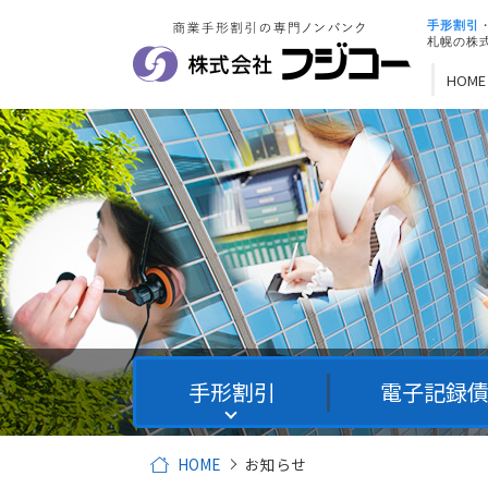
手形割引
札幌の株
HOME
手形割引
電子記録
HOME
お知らせ