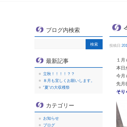
ブログ内検索
投稿日:
20
１月
最新記事
本日
立秋！！！！？？
今月
８月も宜しくお願いします。
先月
‟夏”の大収穫祭
そり
カテゴリー
お知らせ
ブログ