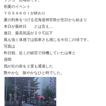
初夏のイベント
ＹＯＳＡＫＯＩが終わり
夏の到来をつげる北海道神宮祭が先日から始まり
本日が最終日 とは言え…
連日、最高気温が２０℃以下
風も強く体感では肌寒さも感じる今日この頃です。
写真は
昨日朝、近くの頓宮で待機していた山車と
昼間
我が社の前を２度も通過した
艶やかな 賑やかなひと時でした。