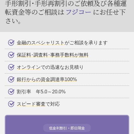
手形割引･手形再割引のご依頼及び
各種運
転資金等のご相談は
フジコー
にお任せ下
さい。
金融のスペシャリスト
がご相談を承ります
保証料･調査料･事務手数料が無料
オンライン
での迅速なお見積り
銀行からの資金調達率100%
割引率 年5.0～20.0%
スピード審査
で対応
低金利割引・即日現金