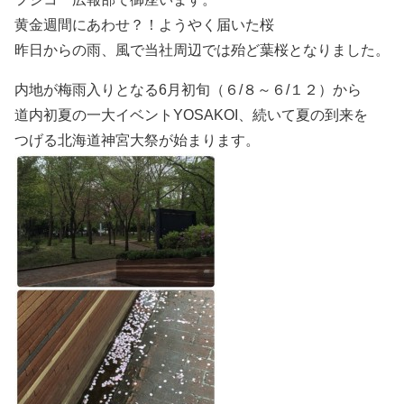
黄金週間にあわせ？！ようやく届いた桜
昨日からの雨、風で当社周辺では殆ど葉桜となりました。
内地が梅雨入りとなる6月初旬（６/８～６/１２）から
道内初夏の一大イベントYOSAKOI、続いて夏の到来を
つげる北海道神宮大祭が始まります。