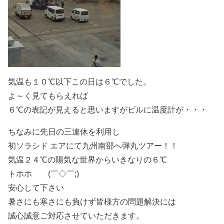
気温も１０℃以下この日は６℃でした。
よ～く見てもらえれば
６℃の表記が見えると思いますがビルに温度計が・・・
ちなみに先日の三連休を利用し
初ソラシド エアにて九州南部へ弾丸ツアー！！
気温２４℃の陽気な世界からいきなりの６℃
トホホ (￣◇￣;)
安心して下さい
暑さにも寒さにも負けず皆様方の問題解決には
誠心誠意ご対応させていただきます。