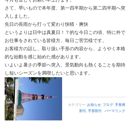
さて、早いもので本年度、第一四半期から第二四半期へ突
入しました。
先日の長雨から打って変わり快晴・爽快
というよりは日中は真夏日！？的な今日この頃、特に外で
お仕事をされている皆様方、毎日ご苦労様です。
お客様方の話し、取り扱い手形の内容から、ようやく本格
的な始動を感じ始めた感があります。
いよいよ暑さの季節へ突入、景気動向も熱くることを期待
し短いシーズンを満喫したいと思います。
カテゴリー:
お知らせ
,
ブログ
,
手形再
割引
,
手形割引
パーマリンク