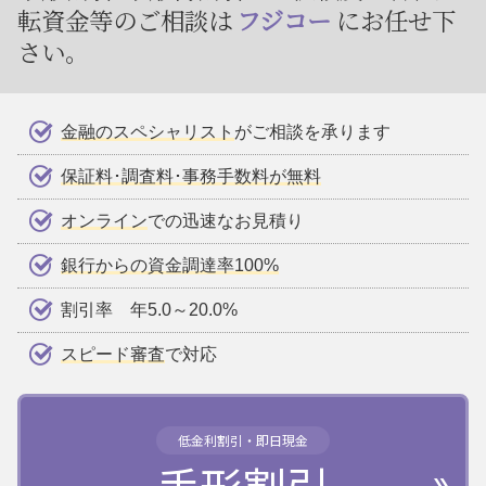
転資金等のご相談は
フジコー
にお任せ下
さい。
金融のスペシャリスト
がご相談を承ります
保証料･調査料･事務手数料が無料
オンライン
での迅速なお見積り
銀行からの資金調達率100%
割引率 年5.0～20.0%
スピード審査
で対応
低金利割引・即日現金
手形割引